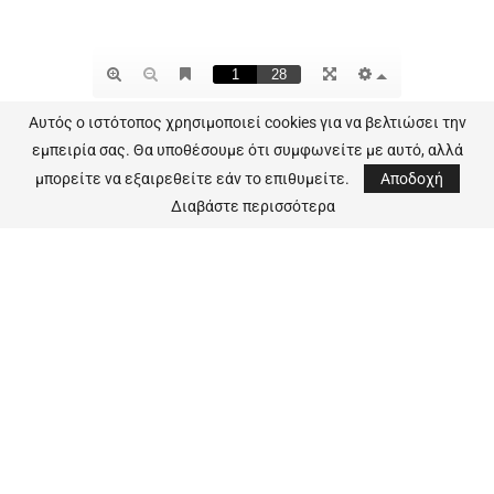
Αυτός ο ιστότοπος χρησιμοποιεί cookies για να βελτιώσει την
εμπειρία σας. Θα υποθέσουμε ότι συμφωνείτε με αυτό, αλλά
μπορείτε να εξαιρεθείτε εάν το επιθυμείτε.
Αποδοχή
Ακολουθήστε το opcmagazine.gr στο
Διαβάστε περισσότερα
Google News και μάθετε πρώτοι όλες τις
πρόσφατες ειδήσεις της αγοράς μας.
Κάντε τώρα εγγραφή, για να λαμβάνετε δίχως
κόστος, τις έντυπες και ηλεκτρονικές μας εκδόσεις
και αποκτήστε σφαιρική, έγκυρη και έγκαιρη γνώση
της αγοράς μας.
Ίσως σας ενδιαφέρει