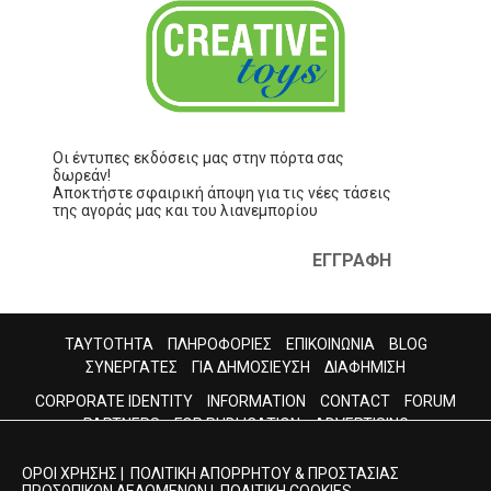
Οι έντυπες εκδόσεις μας στην πόρτα σας
δωρεάν!
Αποκτήστε σφαιρική άποψη για τις νέες τάσεις
της αγοράς μας και του λιανεμπορίου
ΕΓΓΡΑΦΗ
ΤΑΥΤΟΤΗΤΑ
ΠΛΗΡΟΦΟΡΙΕΣ
ΕΠΙΚΟΙΝΩΝΙΑ
BLOG
ΣΥΝΕΡΓΑΤΕΣ
ΓΙΑ ΔΗΜΟΣΙΕΥΣΗ
ΔΙΑΦΗΜΙΣΗ
CORPORATE IDENTITY
INFORMATION
CONTACT
FORUM
PARTNERS
FOR PUBLICATION
ADVERTISING
ΟΡΟΙ ΧΡΗΣΗΣ
|
ΠΟΛΙΤΙΚΗ ΑΠΟΡΡΗΤΟΥ & ΠΡΟΣΤΑΣΙΑΣ
ΠΡΟΣΩΠΙΚΩΝ ΔΕΔΟΜΕΝΩΝ
|
ΠΟΛΙΤΙΚΗ COOKIES