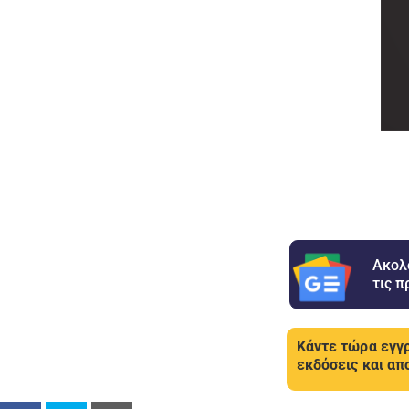
Ακολ
τις π
Κάντε τώρα εγγρ
εκδόσεις και απ