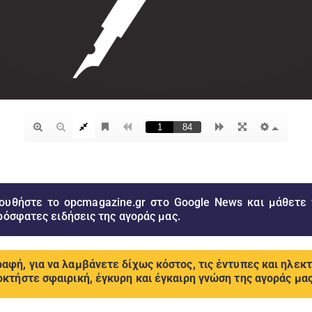
ουθήστε το opcmagazine.gr στο Google News και μάθετε
ρόσφατες ειδήσεις της αγοράς μας.
αφή, για να λαμβάνετε δίχως κόστος, τις έντυπες και ηλεκ
οκτήστε σφαιρική, έγκυρη και έγκαιρη γνώση της αγοράς μας