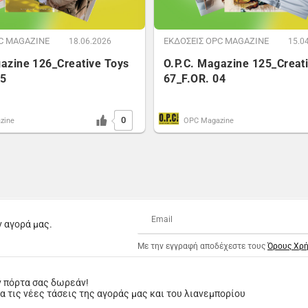
C MAGAZINE
ΕΚΔΟΣΕΙΣ OPC MAGAZINE
18.06.2026
15.0
gazine 126_Creative Toys
O.P.C. Magazine 125_Creat
05
67_F.OR. 04
0
zine
OPC Magazine
ν αγορά μας.
Με την εγγραφή αποδέχεστε τους
Όρους Χρ
ν πόρτα σας δωρεάν!
 τις νέες τάσεις της αγοράς μας και του λιανεμπορίου