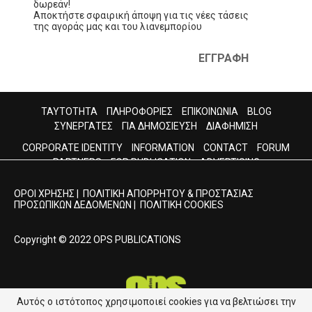
δωρεάν!
Αποκτήστε σφαιρική άποψη για τις νέες τάσεις
της αγοράς μας και του λιανεμπορίου
ΕΓΓΡΑΦΗ
ΤΑΥΤΟΤΗΤΑ
ΠΛΗΡΟΦΟΡΙΕΣ
ΕΠΙΚΟΙΝΩΝΙΑ
BLOG
ΣΥΝΕΡΓΑΤΕΣ
ΓΙΑ ΔΗΜΟΣΙΕΥΣΗ
ΔΙΑΦΗΜΙΣΗ
CORPORATE IDENTITY
INFORMATION
CONTACT
FORUM
PARTNERS
FOR PUBLICATION
ADVERTISING
ΟΡΟΙ ΧΡΗΣΗΣ
|
ΠΟΛΙΤΙΚΗ ΑΠΟΡΡΗΤΟΥ & ΠΡΟΣΤΑΣΙΑΣ
ΠΡΟΣΩΠΙΚΩΝ ΔΕΔΟΜΕΝΩΝ
|
ΠΟΛΙΤΙΚΗ COOKIES
Copyright © 2022 OPS PUBLICATIONS
Αυτός ο ιστότοπος χρησιμοποιεί cookies για να βελτιώσει την