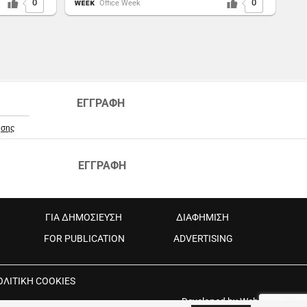
0
0
Office Week
ΕΓΓΡΑΦΗ
ήσης
ΕΓΓΡΑΦΗ
ΓΙΑ ΔΗΜΟΣΙΕΥΣΗ
ΔΙΑΦΗΜΙΣΗ
FOR PUBLICATION
ADVERTISING
ΟΛΙΤΙΚΗ COOKIES
Developed by
Web Visionaries