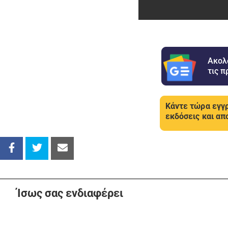
Ακολ
τις π
Κάντε τώρα εγγρ
εκδόσεις και απ
Ίσως σας ενδιαφέρει