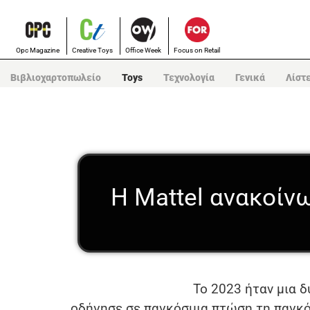
Opc Magazine
Creative Toys
Office Week
Focus on Retail
Βιβλιοχαρτοπωλείο
Toys
Τεχνολογία
Γενικά
Λίστ
Η Mattel ανακοί
Το 2023 ήταν μια δ
οδήγησε σε παγκόσμια πτώση τη παγκό