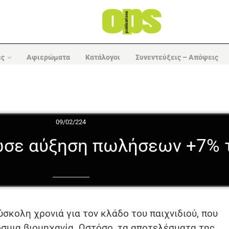
ες
Αφιερώματα
Κατάλογοι
Συνεντεύξεις – Απόψεις
09/02/224
νωσε αύξηση πωλήσεων +7% 
ύσκολη χρονιά για τον κλάδο του παιχνιδιού, που
σμια βιομηχανία. Ωστόσο, τα αποτελέσματα της