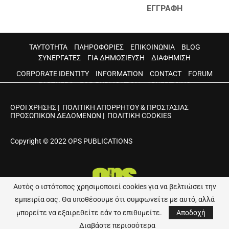
ΕΓΓΡΑΦΗ
ΤΑΥΤΟΤΗΤΑ
ΠΛΗΡΟΦΟΡΙΕΣ
ΕΠΙΚΟΙΝΩΝΙΑ
BLOG
ΣΥΝΕΡΓΑΤΕΣ
ΓΙΑ ΔΗΜΟΣΙΕΥΣΗ
ΔΙΑΦΗΜΙΣΗ
CORPORATE IDENTITY
INFORMATION
CONTACT
FORUM
PARTNERS
FOR PUBLICATION
ADVERTISING
ΟΡΟΙ ΧΡΗΣΗΣ
|
ΠΟΛΙΤΙΚΗ ΑΠΟΡΡΗΤΟΥ & ΠΡΟΣΤΑΣΙΑΣ
ΠΡΟΣΩΠΙΚΩΝ ΔΕΔΟΜΕΝΩΝ
|
ΠΟΛΙΤΙΚΗ COOKIES
Copyright © 2022 OPS PUBLICATIONS
Αυτός ο ιστότοπος χρησιμοποιεί cookies για να βελτιώσει την
εμπειρία σας. Θα υποθέσουμε ότι συμφωνείτε με αυτό, αλλά
Developed by
Web Visionaries
μπορείτε να εξαιρεθείτε εάν το επιθυμείτε.
Αποδοχή
Διαβάστε περισσότερα