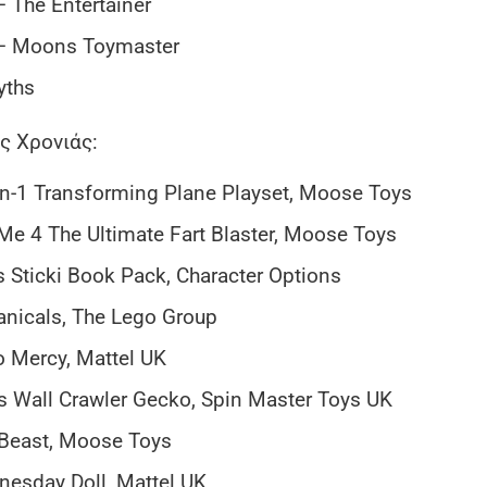
 The Entertainer
 – Moons Toymaster
yths
ς Χρονιάς:
-in-1 Transforming Plane Playset, Moose Toys
 Me 4 The Ultimate Fart Blaster, Moose Toys
ls Sticki Book Pack, Character Options
tanicals, The Lego Group
 Mercy, Mattel UK
ts Wall Crawler Gecko, Spin Master Toys UK
 Beast, Moose Toys
nesday Doll, Mattel UK