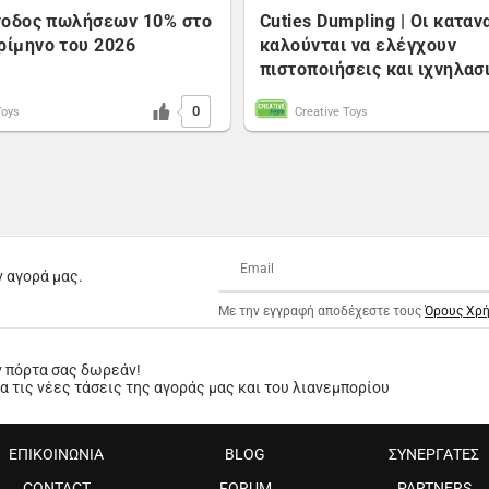
Άνοδος πωλήσεων 10% στο
Cuties Dumpling | Οι κατα
ρίμηνο του 2026
καλούνται να ελέγχουν
πιστοποιήσεις και ιχνηλασ
0
Toys
Creative Toys
ν αγορά μας.
Με την εγγραφή αποδέχεστε τους
Όρους Χρ
ν πόρτα σας δωρεάν!
 τις νέες τάσεις της αγοράς μας και του λιανεμπορίου
ΕΠΙΚΟΙΝΩΝΙΑ
BLOG
ΣΥΝΕΡΓΑΤΕΣ
CONTACT
FORUM
PARTNERS