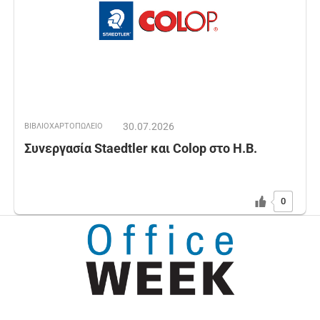
30.07.2026
ΒΙΒΛΙΟΧΑΡΤΟΠΩΛΕΙΟ
Συνεργασία Staedtler και Colop στο Η.Β.
0