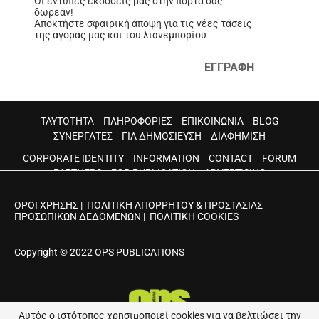
Οι έντυπες εκδόσεις μας στην πόρτα σας
δωρεάν!
Αποκτήστε σφαιρική άποψη για τις νέες τάσεις
της αγοράς μας και του λιανεμπορίου
ΕΓΓΡΑΦΗ
ΤΑΥΤΟΤΗΤΑ
ΠΛΗΡΟΦΟΡΙΕΣ
ΕΠΙΚΟΙΝΩΝΙΑ
BLOG
ΣΥΝΕΡΓΑΤΕΣ
ΓΙΑ ΔΗΜΟΣΙΕΥΣΗ
ΔΙΑΦΗΜΙΣΗ
CORPORATE IDENTITY
INFORMATION
CONTACT
FORUM
PARTNERS
FOR PUBLICATION
ADVERTISING
ΟΡΟΙ ΧΡΗΣΗΣ
|
ΠΟΛΙΤΙΚΗ ΑΠΟΡΡΗΤΟΥ & ΠΡΟΣΤΑΣΙΑΣ
ΠΡΟΣΩΠΙΚΩΝ ΔΕΔΟΜΕΝΩΝ
|
ΠΟΛΙΤΙΚΗ COOKIES
Copyright © 2022 OPS PUBLICATIONS
Αυτός ο ιστότοπος χρησιμοποιεί cookies για να βελτιώσει την