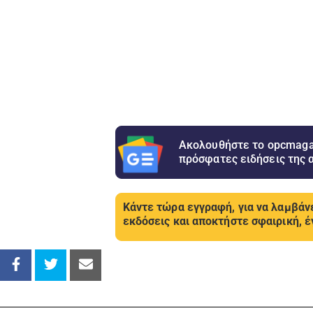
Ακολουθήστε το opcmagaz
πρόσφατες ειδήσεις της 
Κάντε τώρα εγγραφή, για να λαμβάνε
εκδόσεις και αποκτήστε σφαιρική, έ