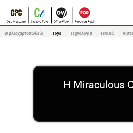
Opc Magazine
Creative Toys
Office Week
Focus on Retail
Βιβλιοχαρτοπωλείο
Toys
Τεχνολογία
Γενικά
Λίστ
Η Miraculous 