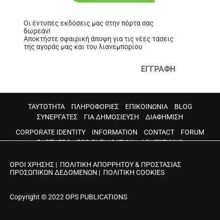
Οι έντυπες εκδόσεις μας στην πόρτα σας
δωρεάν!
Αποκτήστε σφαιρική άποψη για τις νέες τάσεις
της αγοράς μας και του λιανεμπορίου
ΕΓΓΡΑΦΗ
ΤΑΥΤΟΤΗΤΑ
ΠΛΗΡΟΦΟΡΙΕΣ
ΕΠΙΚΟΙΝΩΝΙΑ
BLOG
ΣΥΝΕΡΓΑΤΕΣ
ΓΙΑ ΔΗΜΟΣΙΕΥΣΗ
ΔΙΑΦΗΜΙΣΗ
CORPORATE IDENTITY
INFORMATION
CONTACT
FORUM
PARTNERS
FOR PUBLICATION
ADVERTISING
ΟΡΟΙ ΧΡΗΣΗΣ
|
ΠΟΛΙΤΙΚΗ ΑΠΟΡΡΗΤΟΥ & ΠΡΟΣΤΑΣΙΑΣ
ΠΡΟΣΩΠΙΚΩΝ ΔΕΔΟΜΕΝΩΝ
|
ΠΟΛΙΤΙΚΗ COOKIES
Copyright © 2022 OPS PUBLICATIONS