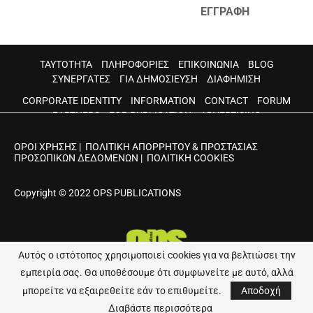
ΕΓΓΡΑΦΗ
ΤΑΥΤΟΤΗΤΑ
ΠΛΗΡΟΦΟΡΙΕΣ
ΕΠΙΚΟΙΝΩΝΙΑ
BLOG
ΣΥΝΕΡΓΑΤΕΣ
ΓΙΑ ΔΗΜΟΣΙΕΥΣΗ
ΔΙΑΦΗΜΙΣΗ
CORPORATE IDENTITY
INFORMATION
CONTACT
FORUM
PARTNERS
FOR PUBLICATION
ADVERTISING
ΟΡΟΙ ΧΡΗΣΗΣ
|
ΠΟΛΙΤΙΚΗ ΑΠΟΡΡΗΤΟΥ & ΠΡΟΣΤΑΣΙΑΣ
ΠΡΟΣΩΠΙΚΩΝ ΔΕΔΟΜΕΝΩΝ
|
ΠΟΛΙΤΙΚΗ COOKIES
Copyright © 2022 OPS PUBLICATIONS
Αυτός ο ιστότοπος χρησιμοποιεί cookies για να βελτιώσει την
εμπειρία σας. Θα υποθέσουμε ότι συμφωνείτε με αυτό, αλλά
Developed by
Web Visionaries
μπορείτε να εξαιρεθείτε εάν το επιθυμείτε.
Αποδοχή
Διαβάστε περισσότερα