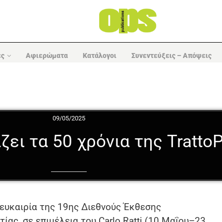
ες
Αφιερώματα
Κατάλογοι
Συνεντεύξεις – Απόψεις
09/05/2025
ζει τα 50 χρόνια της Tratto
ευκαιρία της 19ης Διεθνούς Έκθεσης
ίας, σε επιμέλεια του Carlo Ratti (10 Μαΐου–23