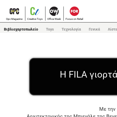
Opc Magazine
Creative Toys
Office Week
Focus on Retail
Βιβλιοχαρτοπωλείο
Toys
Τεχνολογία
Γενικά
Λίστ
Η FILA γιορτά
Με την 
Αρχιτεκτονικής της Μπιενάλε της Βενετ