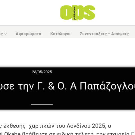
ες
Αφιερώματα
Κατάλογοι
Συνεντεύξεις – Απόψεις
23/05/2025
υσε την Γ. & Ο. Α Παπάζογλο
ς έκθεσης χαρτικών του Λονδίνου 2025, ο
i Okabe βράβευσε σε ειδική τελετή, την εταιρεία Γ