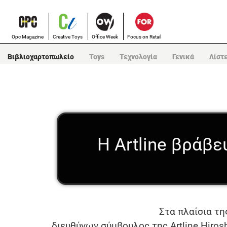
Opc Magazine
Creative Toys
Office Week
Focus on Retail
Βιβλιοχαρτοπωλείο
Toys
Τεχνολογία
Γενικά
Λίστ
Η Artline βράβε
Στα πλαίσια τη
διευθύνων σύμβουλος της Artline Hirosh