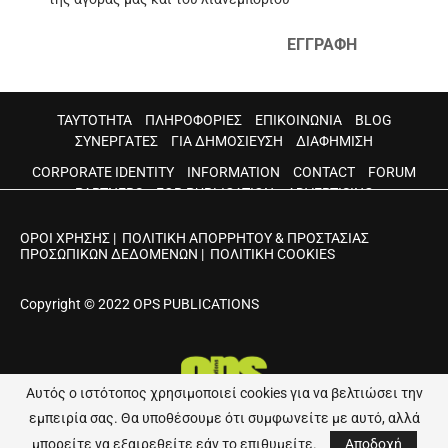
ΕΓΓΡΑΦΗ
ΤΑΥΤΟΤΗΤΑ
ΠΛΗΡΟΦΟΡΙΕΣ
ΕΠΙΚΟΙΝΩΝΙΑ
BLOG
ΣΥΝΕΡΓΑΤΕΣ
ΓΙΑ ΔΗΜΟΣΙΕΥΣΗ
ΔΙΑΦΗΜΙΣΗ
CORPORATE IDENTITY
INFORMATION
CONTACT
FORUM
PARTNERS
FOR PUBLICATION
ADVERTISING
ΟΡΟΙ ΧΡΗΣΗΣ
|
ΠΟΛΙΤΙΚΗ ΑΠΟΡΡΗΤΟΥ & ΠΡΟΣΤΑΣΙΑΣ
ΠΡΟΣΩΠΙΚΩΝ ΔΕΔΟΜΕΝΩΝ
|
ΠΟΛΙΤΙΚΗ COOKIES
Copyright © 2022 OPS PUBLICATIONS
Αυτός ο ιστότοπος χρησιμοποιεί cookies για να βελτιώσει την
εμπειρία σας. Θα υποθέσουμε ότι συμφωνείτε με αυτό, αλλά
Developed by
Web Visionaries
μπορείτε να εξαιρεθείτε εάν το επιθυμείτε.
Αποδοχή