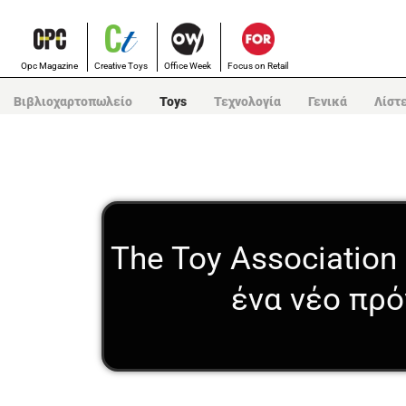
Opc Magazine
Creative Toys
Office Week
Focus on Retail
Βιβλιοχαρτοπωλείο
Toys
Τεχνολογία
Γενικά
Λίστ
The Toy Association
ένα νέο πρ