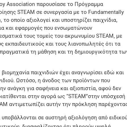
Toy Association παρουσίασε το Πρόγραμμα
οίησης STEAM σε συνεργασία με το Fundamentally
n, το οποίο αξιολογεί και υποστηρίζει παιχνίδια,
δια και εφαρμογές που ενσωματώνουν
εσματικά τους τομείς του ακρωνυμίου STEAM, με
υς εκπαιδευτικούς και τους λιανοπωλητές ότι τα
 πραγματικά τη μάθηση και τη δημιουργικότητα τω
 βιομηχανία παιχνιδιών έχει αναγνωρίσει εδώ και
νιδιού. Ωστόσο, η άνοδος των προϊόντων που
ην ανάγκη για σαφήνεια και αξιοπιστία, αφού δεν
διατίθενται στην αγορά ως “STEAM”στην υπόσχεσή
AM αντιμετωπίζει αυτήν την πρόκληση παρέχοντας
α υποβάλλονται σε αυστηρή αξιολόγηση από ειδικο
ευτικούς, διασφαλίζοντας ότι πληρούν υψηλά