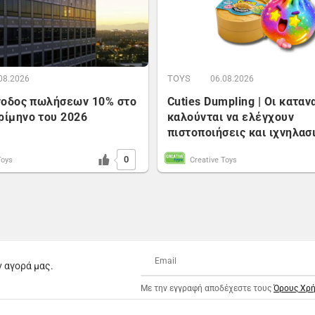
TOYS
08.2026
06.08.2026
Άνοδος πωλήσεων 10% στο
Cuties Dumpling | Οι κατα
ρίμηνο του 2026
καλούνται να ελέγχουν
πιστοποιήσεις και ιχνηλασ
0
Toys
Creative Toys
ν αγορά μας.
Με την εγγραφή αποδέχεστε τους
Όρους Χρ