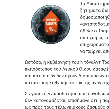
Το Δικαστήρι
ζητήματα διε
δημοσιοποιήθ
«ανταποδοτι
ήθελε ο Τραμ
από χώρες το
επιχειρηματο
να παίρνει α
Ωστόσο, η κυβέρνηση του Ντόναλντ Τ
εκπρόσωπος του Λευκού Οίκου καταφέρ
και κατ’ αυτόν δεν έχουν δικαίωμα «να
κατάστασης εθνικής έκτακτης ανάγκης»
Σε γραπτή γνωμοδότηση που συνοδεύει 
δεν κατονομάζεται, επισήμανε ότι η π
ως προς τους τελωνειακούς δασμούς σ