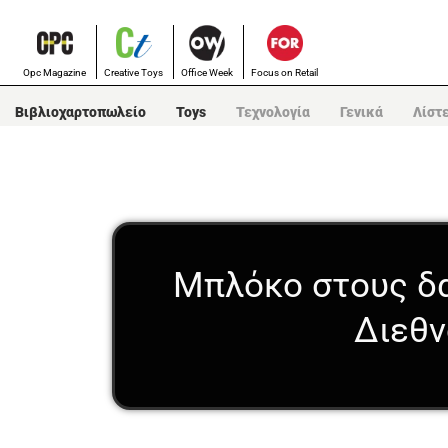
Opc Magazine
Creative Toys
Office Week
Focus on Retail
Βιβλιοχαρτοπωλείο
Toys
Τεχνολογία
Γενικά
Λίστ
Μπλόκο στους δα
Διεθν