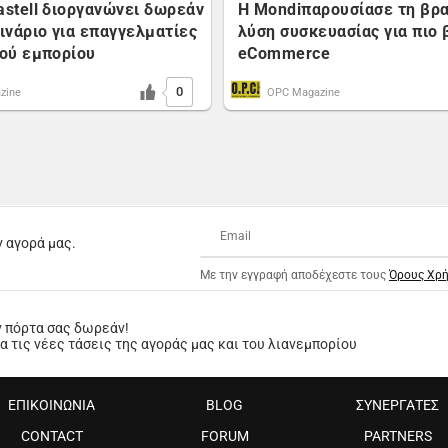
astell διοργανώνει δωρεάν
Η Mondiπαρουσίασε τη βρ
μινάριο για επαγγελματίες
λύση συσκευασίας για πιο 
κού εμπορίου
eCommerce
0
zine
OPC Magazine
ν αγορά μας.
Με την εγγραφή αποδέχεστε τους
Όρους Χρ
ν πόρτα σας δωρεάν!
 τις νέες τάσεις της αγοράς μας και του λιανεμπορίου
ΕΠΙΚΟΙΝΩΝΙΑ
BLOG
ΣΥΝΕΡΓΑΤΕΣ
CONTACT
FORUM
PARTNERS