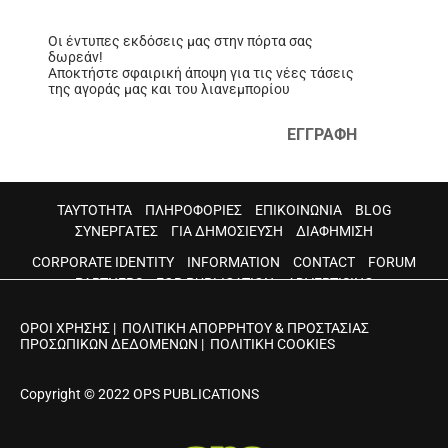
Οι έντυπες εκδόσεις μας στην πόρτα σας
δωρεάν!
Αποκτήστε σφαιρική άποψη για τις νέες τάσεις
της αγοράς μας και του λιανεμπορίου
ΕΓΓΡΑΦΗ
ΤΑΥΤΟΤΗΤΑ
ΠΛΗΡΟΦΟΡΙΕΣ
ΕΠΙΚΟΙΝΩΝΙΑ
BLOG
ΣΥΝΕΡΓΑΤΕΣ
ΓΙΑ ΔΗΜΟΣΙΕΥΣΗ
ΔΙΑΦΗΜΙΣΗ
CORPORATE IDENTITY
INFORMATION
CONTACT
FORUM
PARTNERS
FOR PUBLICATION
ADVERTISING
ΟΡΟΙ ΧΡΗΣΗΣ
|
ΠΟΛΙΤΙΚΗ ΑΠΟΡΡΗΤΟΥ & ΠΡΟΣΤΑΣΙΑΣ
ΠΡΟΣΩΠΙΚΩΝ ΔΕΔΟΜΕΝΩΝ
|
ΠΟΛΙΤΙΚΗ COOKIES
Copyright © 2022 OPS PUBLICATIONS