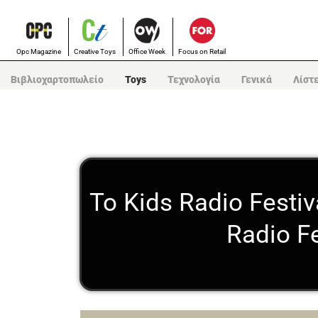
Opc Magazine
Creative Toys
Office Week
Focus on Retail
Βιβλιοχαρτοπωλείο
Toys
Τεχνολογία
Γενικά
Λίστ
Το Kids Radio Festi
Radio F