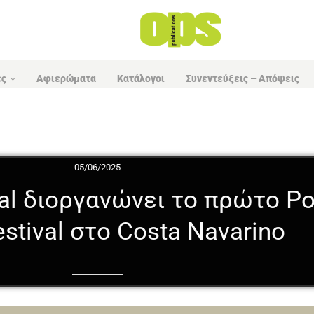
ες
Αφιερώματα
Κατάλογοι
Συνεντεύξεις – Απόψεις
05/06/2025
val διοργανώνει το πρώτο P
estival στο Costa Navarino