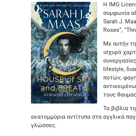
Η IMG Licen
συμφωνία αδ
Sarah J. Maa
Roses”, “Thr
Με αυτήν τη
ισχυρό χαρτ
συνεργασίες
lifestyle, 
ποτών, φαγη
αντικειμένω
τους θαυμασ
Τα βιβλία τ
εκατομμύρια αντίτυπα στα αγγλικά παγ
γλώσσες.