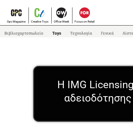
Opc Magazine
Creative Toys
Office Week
Focus on Retail
Βιβλιοχαρτοπωλείο
Toys
Τεχνολογία
Γενικά
Λίστ
Η IMG Licensin
αδειοδότησης 