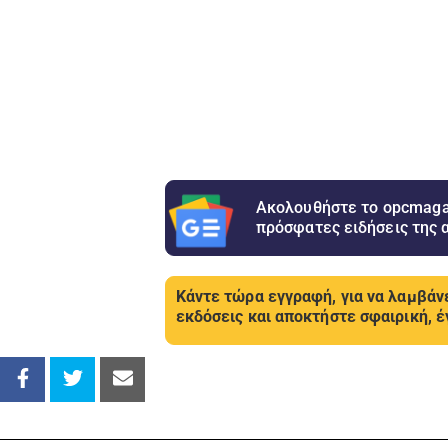
Ακολουθήστε το opcmagaz
πρόσφατες ειδήσεις της 
Κάντε τώρα εγγραφή, για να λαμβάνε
εκδόσεις και αποκτήστε σφαιρική, έ