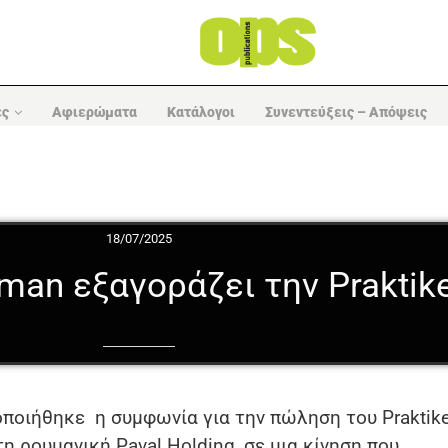
ες
Αφιερώματα
Κατάλογοι
Συνεντεύξεις – Απόψεις
18/07/2025
an εξαγοράζει την Praktike
οποιήθηκε η συμφωνία για την πώληση του Praktike
τη ρουμανική Paval Holding, σε μια κίνηση που