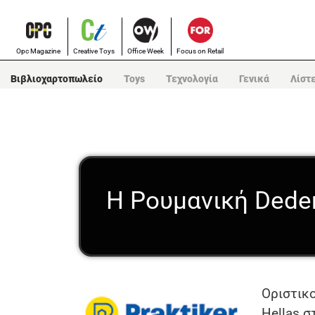
Opc Magazine
Creative Toys
Office Week
Focus on Retail
Βιβλιοχαρτοπωλείο
Toys
Τεχνολογία
Γενικά
Λίστ
Η Ρουμανική Dedem
Οριστικ
Hellas σ