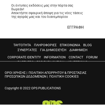
Οι έντυπες εκδόσεις μας στην πόρτα σας
δωρεάν!
Αποκτήστε σφαιρική άποψη για τις νέες τάσεις
της αγοράς μας και του λιανεμπορίου
ΕΓΓΡΑΦΗ
ΤΑΥΤΟΤΗΤΑ
ΠΛΗΡΟΦΟΡΙΕΣ
ΕΠΙΚΟΙΝΩΝΙΑ
BLOG
ΣΥΝΕΡΓΑΤΕΣ
ΓΙΑ ΔΗΜΟΣΙΕΥΣΗ
ΔΙΑΦΗΜΙΣΗ
CORPORATE IDENTITY
INFORMATION
CONTACT
FORUM
PARTNERS
FOR PUBLICATION
ADVERTISING
ΟΡΟΙ ΧΡΗΣΗΣ
|
ΠΟΛΙΤΙΚΗ ΑΠΟΡΡΗΤΟΥ & ΠΡΟΣΤΑΣΙΑΣ
ΠΡΟΣΩΠΙΚΩΝ ΔΕΔΟΜΕΝΩΝ
|
ΠΟΛΙΤΙΚΗ COOKIES
Copyright © 2022 OPS PUBLICATIONS