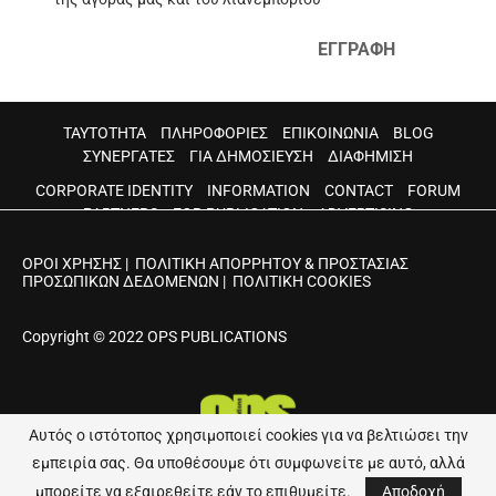
ΕΓΓΡΑΦΗ
ΤΑΥΤΟΤΗΤΑ
ΠΛΗΡΟΦΟΡΙΕΣ
ΕΠΙΚΟΙΝΩΝΙΑ
BLOG
ΣΥΝΕΡΓΑΤΕΣ
ΓΙΑ ΔΗΜΟΣΙΕΥΣΗ
ΔΙΑΦΗΜΙΣΗ
CORPORATE IDENTITY
INFORMATION
CONTACT
FORUM
PARTNERS
FOR PUBLICATION
ADVERTISING
ΟΡΟΙ ΧΡΗΣΗΣ
|
ΠΟΛΙΤΙΚΗ ΑΠΟΡΡΗΤΟΥ & ΠΡΟΣΤΑΣΙΑΣ
ΠΡΟΣΩΠΙΚΩΝ ΔΕΔΟΜΕΝΩΝ
|
ΠΟΛΙΤΙΚΗ COOKIES
Copyright © 2022 OPS PUBLICATIONS
Αυτός ο ιστότοπος χρησιμοποιεί cookies για να βελτιώσει την
εμπειρία σας. Θα υποθέσουμε ότι συμφωνείτε με αυτό, αλλά
Developed by
Web Visionaries
μπορείτε να εξαιρεθείτε εάν το επιθυμείτε.
Αποδοχή