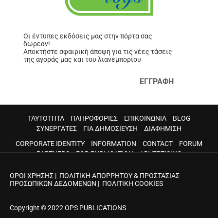
Οι έντυπες εκδόσεις μας στην πόρτα σας
δωρεάν!
Αποκτήστε σφαιρική άποψη για τις νέες τάσεις
της αγοράς μας και του λιανεμπορίου
ΕΓΓΡΑΦΗ
ΤΑΥΤΟΤΗΤΑ
ΠΛΗΡΟΦΟΡΙΕΣ
ΕΠΙΚΟΙΝΩΝΙΑ
BLOG
ΣΥΝΕΡΓΑΤΕΣ
ΓΙΑ ΔΗΜΟΣΙΕΥΣΗ
ΔΙΑΦΗΜΙΣΗ
CORPORATE IDENTITY
INFORMATION
CONTACT
FORUM
PARTNERS
FOR PUBLICATION
ADVERTISING
ΟΡΟΙ ΧΡΗΣΗΣ
|
ΠΟΛΙΤΙΚΗ ΑΠΟΡΡΗΤΟΥ & ΠΡΟΣΤΑΣΙΑΣ
ΠΡΟΣΩΠΙΚΩΝ ΔΕΔΟΜΕΝΩΝ
|
ΠΟΛΙΤΙΚΗ COOKIES
Copyright © 2022 OPS PUBLICATIONS