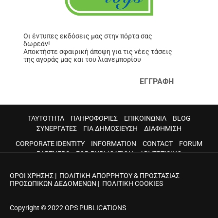
Οι έντυπες εκδόσεις μας στην πόρτα σας
δωρεάν!
Αποκτήστε σφαιρική άποψη για τις νέες τάσεις
της αγοράς μας και του λιανεμπορίου
ΕΓΓΡΑΦΗ
ΤΑΥΤΟΤΗΤΑ
ΠΛΗΡΟΦΟΡΙΕΣ
ΕΠΙΚΟΙΝΩΝΙΑ
BLOG
ΣΥΝΕΡΓΑΤΕΣ
ΓΙΑ ΔΗΜΟΣΙΕΥΣΗ
ΔΙΑΦΗΜΙΣΗ
CORPORATE IDENTITY
INFORMATION
CONTACT
FORUM
PARTNERS
FOR PUBLICATION
ADVERTISING
ΟΡΟΙ ΧΡΗΣΗΣ
|
ΠΟΛΙΤΙΚΗ ΑΠΟΡΡΗΤΟΥ & ΠΡΟΣΤΑΣΙΑΣ
ΠΡΟΣΩΠΙΚΩΝ ΔΕΔΟΜΕΝΩΝ
|
ΠΟΛΙΤΙΚΗ COOKIES
Copyright © 2022 OPS PUBLICATIONS