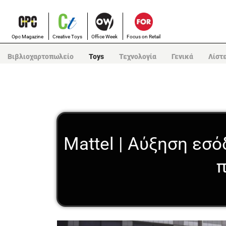
Opc Magazine
Creative Toys
Office Week
Focus on Retail
Βιβλιοχαρτοπωλείο
Toys
Τεχνολογία
Γενικά
Λίστ
Mattel | Αύξηση εσό
π