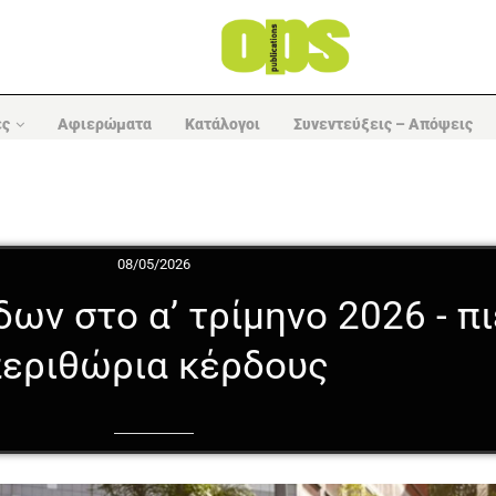
ες
Αφιερώματα
Κατάλογοι
Συνεντεύξεις – Απόψεις
08/05/2026
δων στο α’ τρίμηνο 2026 - π
εριθώρια κέρδους