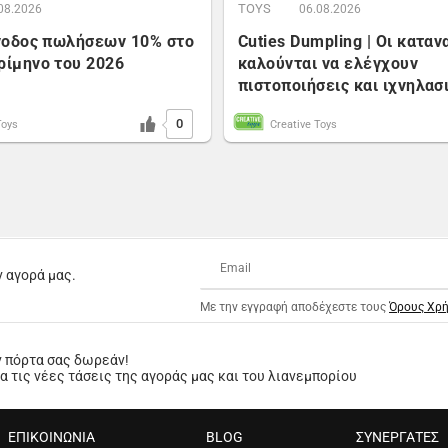
TOYS
08.2026
06.08.2026
Άνοδος πωλήσεων 10% στο
Cuties Dumpling | Οι κατα
ρίμηνο του 2026
καλούνται να ελέγχουν
πιστοποιήσεις και ιχνηλασ
0
Toys
Creative Toys
ν αγορά μας.
Με την εγγραφή αποδέχεστε τους
Όρους Χρ
ν πόρτα σας δωρεάν!
 τις νέες τάσεις της αγοράς μας και του λιανεμπορίου
ΕΠΙΚΟΙΝΩΝΙΑ
BLOG
ΣΥΝΕΡΓΑΤΕΣ