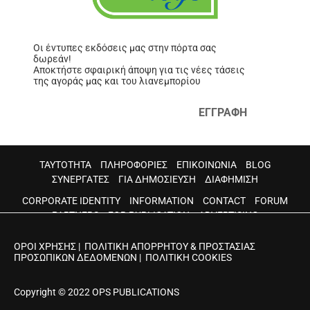
Οι έντυπες εκδόσεις μας στην πόρτα σας
δωρεάν!
Αποκτήστε σφαιρική άποψη για τις νέες τάσεις
της αγοράς μας και του λιανεμπορίου
ΕΓΓΡΑΦΗ
ΤΑΥΤΟΤΗΤΑ
ΠΛΗΡΟΦΟΡΙΕΣ
ΕΠΙΚΟΙΝΩΝΙΑ
BLOG
ΣΥΝΕΡΓΑΤΕΣ
ΓΙΑ ΔΗΜΟΣΙΕΥΣΗ
ΔΙΑΦΗΜΙΣΗ
CORPORATE IDENTITY
INFORMATION
CONTACT
FORUM
PARTNERS
FOR PUBLICATION
ADVERTISING
ΟΡΟΙ ΧΡΗΣΗΣ
|
ΠΟΛΙΤΙΚΗ ΑΠΟΡΡΗΤΟΥ & ΠΡΟΣΤΑΣΙΑΣ
ΠΡΟΣΩΠΙΚΩΝ ΔΕΔΟΜΕΝΩΝ
|
ΠΟΛΙΤΙΚΗ COOKIES
Copyright © 2022 OPS PUBLICATIONS