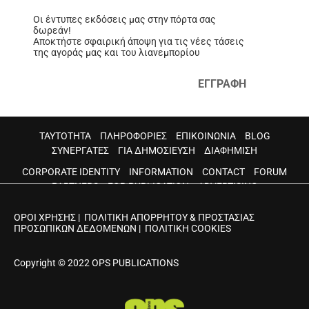
Οι έντυπες εκδόσεις μας στην πόρτα σας
δωρεάν!
Αποκτήστε σφαιρική άποψη για τις νέες τάσεις
της αγοράς μας και του λιανεμπορίου
ΕΓΓΡΑΦΗ
ΤΑΥΤΟΤΗΤΑ
ΠΛΗΡΟΦΟΡΙΕΣ
ΕΠΙΚΟΙΝΩΝΙΑ
BLOG
ΣΥΝΕΡΓΑΤΕΣ
ΓΙΑ ΔΗΜΟΣΙΕΥΣΗ
ΔΙΑΦΗΜΙΣΗ
CORPORATE IDENTITY
INFORMATION
CONTACT
FORUM
PARTNERS
FOR PUBLICATION
ADVERTISING
ΟΡΟΙ ΧΡΗΣΗΣ
|
ΠΟΛΙΤΙΚΗ ΑΠΟΡΡΗΤΟΥ & ΠΡΟΣΤΑΣΙΑΣ
ΠΡΟΣΩΠΙΚΩΝ ΔΕΔΟΜΕΝΩΝ
|
ΠΟΛΙΤΙΚΗ COOKIES
Copyright © 2022 OPS PUBLICATIONS