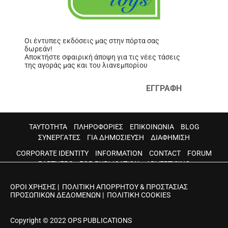
Οι έντυπες εκδόσεις μας στην πόρτα σας
δωρεάν!
Αποκτήστε σφαιρική άποψη για τις νέες τάσεις
της αγοράς μας και του λιανεμπορίου
ΕΓΓΡΑΦΗ
ΤΑΥΤΟΤΗΤΑ
ΠΛΗΡΟΦΟΡΙΕΣ
ΕΠΙΚΟΙΝΩΝΙΑ
BLOG
ΣΥΝΕΡΓΑΤΕΣ
ΓΙΑ ΔΗΜΟΣΙΕΥΣΗ
ΔΙΑΦΗΜΙΣΗ
CORPORATE IDENTITY
INFORMATION
CONTACT
FORUM
PARTNERS
FOR PUBLICATION
ADVERTISING
ΟΡΟΙ ΧΡΗΣΗΣ
|
ΠΟΛΙΤΙΚΗ ΑΠΟΡΡΗΤΟΥ & ΠΡΟΣΤΑΣΙΑΣ
ΠΡΟΣΩΠΙΚΩΝ ΔΕΔΟΜΕΝΩΝ
|
ΠΟΛΙΤΙΚΗ COOKIES
Copyright © 2022 OPS PUBLICATIONS