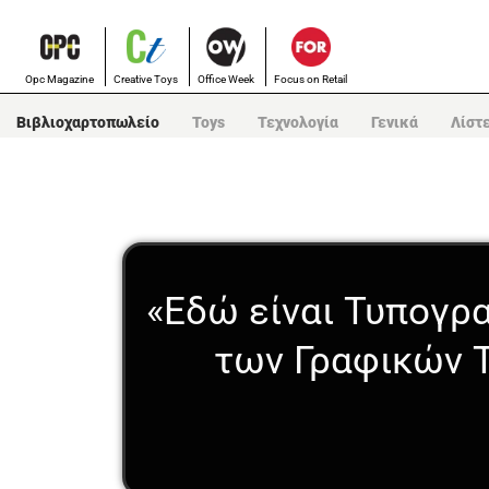
Opc Magazine
Creative Toys
Office Week
Focus on Retail
Βιβλιοχαρτοπωλείο
Toys
Τεχνολογία
Γενικά
Λίστ
«Εδώ είναι Τυπογρα
των Γραφικών 