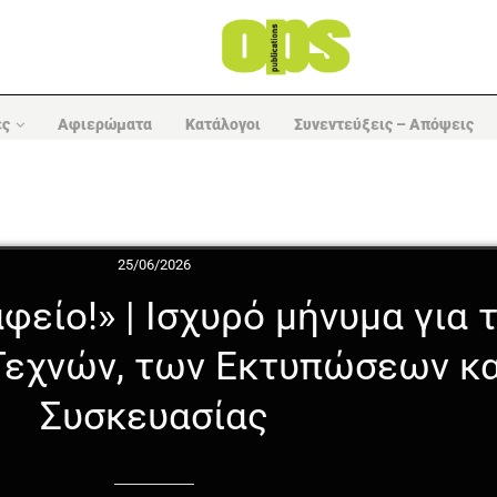
ες
Αφιερώματα
Κατάλογοι
Συνεντεύξεις – Απόψεις
25/06/2026
φείο!» | Ισχυρό μήνυμα για 
Τεχνών, των Εκτυπώσεων κα
Συσκευασίας