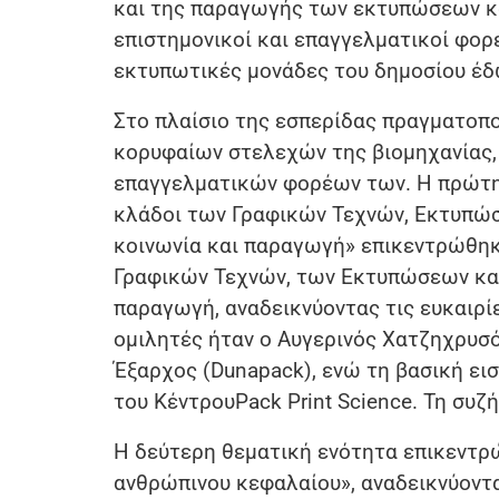
και της παραγωγής των εκτυπώσεων και
επιστημονικοί και επαγγελματικοί φορε
εκτυπωτικές μονάδες του δημοσίου έδ
Στο πλαίσιο της εσπερίδας πραγματοπ
κορυφαίων στελεχών της βιομηχανίας, 
επαγγελματικών φορέων των. Η πρώτη ε
κλάδοι των Γραφικών Τεχνών, Εκτυπώσ
κοινωνία και παραγωγή» επικεντρώθηκ
Γραφικών Τεχνών, των Εκτυπώσεων και
παραγωγή, αναδεικνύοντας τις ευκαιρίε
ομιλητές ήταν ο Αυγερινός Χατζηχρυσός
Έξαρχος (Dunapack), ενώ τη βασική ε
του ΚέντρουPack Print Science. Τη συζ
Η δεύτερη θεματική ενότητα επικεντρώ
ανθρώπινου κεφαλαίου», αναδεικνύοντα