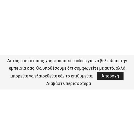
Αυτός ο ιστότοπος χρησιμοποιεί cookies για να βελτιώσει την
εμπειρία σας. Θα υποθέσουμε ότι συμφωνείτε με αυτό, αλλά
μπορείτε να εξαιρεθείτε εάν το επιθυμείτε.
Αποδοχή
Διαβάστε περισσότερα
Ενημερωθείτε πρώτοι για ότι συμβαίνει στην αγορά μας.
Κάθε Παρασκευή στο email σας δωρέαν!