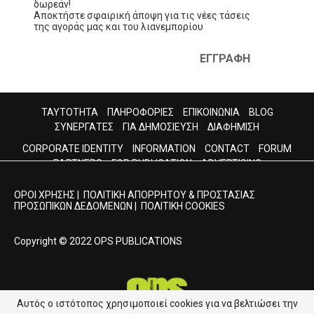
δωρεάν!
Αποκτήστε σφαιρική άποψη για τις νέες τάσεις
της αγοράς μας και του λιανεμπορίου
ΕΓΓΡΑΦΗ
ΤΑΥΤΟΤΗΤΑ
ΠΛΗΡΟΦΟΡΙΕΣ
ΕΠΙΚΟΙΝΩΝΙΑ
BLOG
ΣΥΝΕΡΓΑΤΕΣ
ΓΙΑ ΔΗΜΟΣΙΕΥΣΗ
ΔΙΑΦΗΜΙΣΗ
CORPORATE IDENTITY
INFORMATION
CONTACT
FORUM
PARTNERS
FOR PUBLICATION
ADVERTISING
ΟΡΟΙ ΧΡΗΣΗΣ
|
ΠΟΛΙΤΙΚΗ ΑΠΟΡΡΗΤΟΥ & ΠΡΟΣΤΑΣΙΑΣ
ΠΡΟΣΩΠΙΚΩΝ ΔΕΔΟΜΕΝΩΝ
|
ΠΟΛΙΤΙΚΗ COOKIES
Copyright © 2022 OPS PUBLICATIONS
Αυτός ο ιστότοπος χρησιμοποιεί cookies για να βελτιώσει την