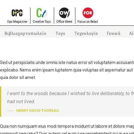
Opc Magazine
Creative Toys
Office Week
Focus on Retail
Βιβλιοχαρτοπωλείο
Toys
Τεχνολογία
Γενικά
Λί
Sed ut perspiciatis unde omnis iste natus error sit voluptatem accusan
explicabo. Nemo enim ipsam luptatem quia voluptas sit aspernatur aut 
quia dolor sit amet.
I went to the woods because I wished to live deliberately, to fr
had not lived.
HENRY DAVID THOREAU
Quia non numquam eius modi tempora incidunt ut labore et dolore magna
commodi sequatur? Quis autem vel eum iure reprehenderit qui in ea volu