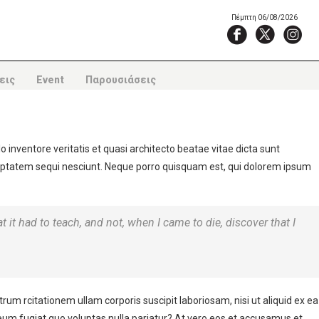
Πέμπτη 06/08/2026
εις
Event
Παρουσιάσεις
inventore veritatis et quasi architecto beatae vitae dicta sunt
luptatem sequi nesciunt. Neque porro quisquam est, qui dolorem ipsum
at it had to teach, and not, when I came to die, discover that I
rcitationem ullam corporis suscipit laboriosam, nisi ut aliquid ex ea
eum fugiat quo voluptas nulla pariatur? At vero eos et accusamus et