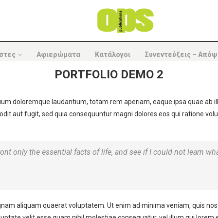
στες
Αφιερώματα
Κατάλογοι
Συνεντεύξεις – Απόψ
PORTFOLIO DEMO 2
tium doloremque laudantium, totam rem aperiam, eaque ipsa quae ab illo 
odit aut fugit, sed quia consequuntur magni dolores eos qui ratione vo
ont only the essential facts of life, and see if I could not learn wh
m aliquam quaerat voluptatem. Ut enim ad minima veniam, quis nostrum 
ptate velit esse quam nihil molestiae consequatur, vel illum qui lorem 